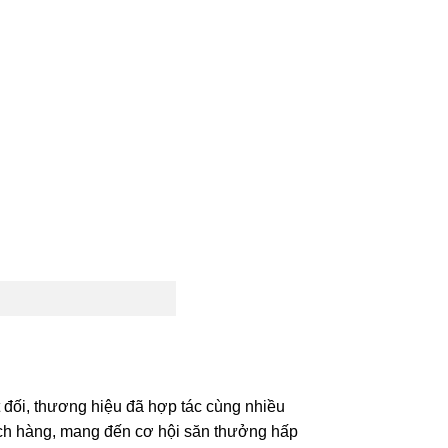
t đối, thương hiệu đã hợp tác cùng nhiều
hách hàng, mang đến cơ hội săn thưởng hấp