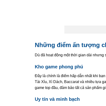
Những điểm ấn tượng chỉ
Dù đã hoạt động một thời gian dài nhưng 
Kho game phong phú
Đây
là chính là điểm hấp dẫn nhất khi bạn
Tài Xỉu, Xì Dách, Baccarat và nhiều tựa 
game top đầu, đảm bảo tất cả sản phẩm giải
Uy tín và minh bạch