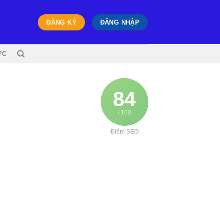
ĐĂNG KÝ
ĐĂNG NHẬP
ỨC
84
/ 100
Điểm SEO