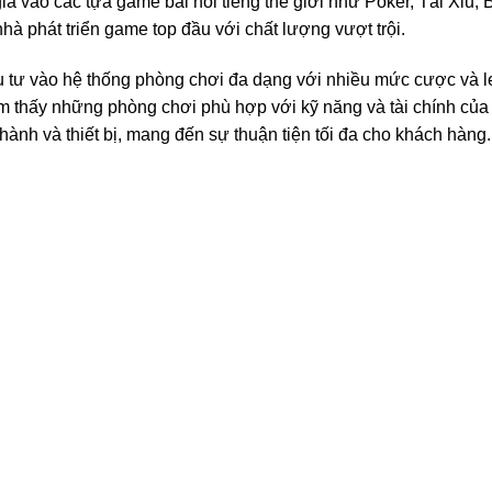
ia vào các tựa game bài nổi tiếng thế giới như Poker, Tài Xỉu, 
hà phát triển game top đầu với chất lượng vượt trội.
 tư vào hệ thống phòng chơi đa dạng với nhiều mức cược và le
m thấy những phòng chơi phù hợp với kỹ năng và tài chính của m
ều hành và thiết bị, mang đến sự thuận tiện tối đa cho khách hàng.