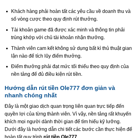
Khách hàng phải hoàn tất các yêu cầu về doanh thu và
số vòng cược theo quy định rút thưởng.
Tài khoản game đã được xác minh và thông tin phải
trùng khớp với chủ tài khoản nhận thưởng.
Thành viên cam kết không sử dụng bất kì thủ thuật gian
lận nào để tích lũy điểm thưởng.
Điểm thưởng phải đạt mức tối thiểu theo quy định của
nền tảng để đủ điều kiện rút tiền.
Hướng dẫn rút tiền Ole777 đơn giản và
nhanh chóng nhất
Đây là một giao dịch quan trọng liên quan trực tiếp đến
quyền lợi của từng thành viên. Vì vậy, nền tảng rất khuyến
khích mọi người dành thời gian để tìm hiểu kỹ lưỡng.
Dưới đây là hướng dẫn chi tiết các bước cần thực hiện để
hoàn tất quy trình
rút tiền Ole777
.