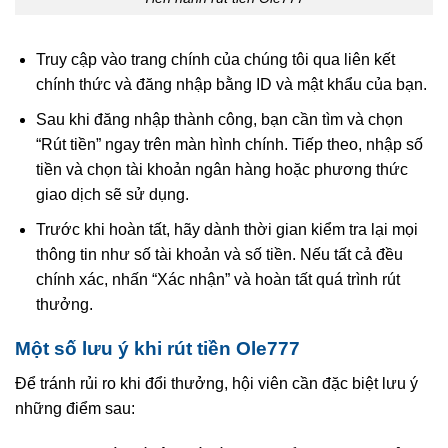
Truy cập vào trang chính của chúng tôi qua liên kết
chính thức và đăng nhập bằng ID và mật khẩu của bạn.
Sau khi đăng nhập thành công, bạn cần tìm và chọn
“Rút tiền” ngay trên màn hình chính. Tiếp theo, nhập số
tiền và chọn tài khoản ngân hàng hoặc phương thức
giao dịch sẽ sử dụng.
Trước khi hoàn tất, hãy dành thời gian kiểm tra lại mọi
thông tin như số tài khoản và số tiền. Nếu tất cả đều
chính xác, nhấn “Xác nhận” và hoàn tất quá trình rút
thưởng.
Một số lưu ý khi rút tiền Ole777
Để tránh rủi ro khi đổi thưởng, hội viên cần đặc biệt lưu ý
những điểm sau: