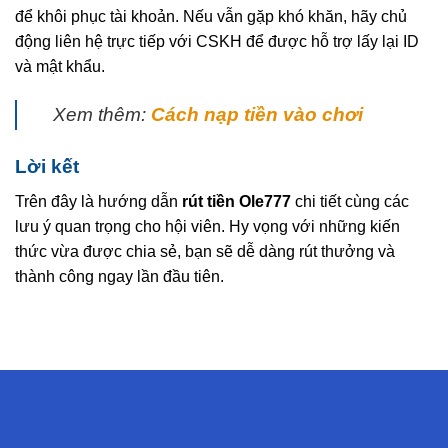
để khôi phục tài khoản. Nếu vẫn gặp khó khăn, hãy chủ
động liên hệ trực tiếp với CSKH để được hỗ trợ lấy lại ID
và mật khẩu.
Xem thêm:
Cách nạp tiền vào chơi
Lời kết
Trên đây là hướng dẫn
rút tiền Ole777
chi tiết cùng các
lưu ý quan trọng cho hội viên. Hy vọng với những kiến
thức vừa được chia sẻ, bạn sẽ dễ dàng rút thưởng và
thành công ngay lần đầu tiên.