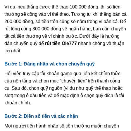
Ví dụ, nếu thắng cược thể thao 100.000 đồng, thì số tiền
thưởng sẽ cộng vào ví thể thao. Tương tự khi thắng bắn cá
200.000 đồng, số tiền trên cũng sẽ nằm trong ví bắn cá. Để
rút tổng cộng 300.000 đồng về ngân hàng, bạn cần chuyển
tất cả tiền thưởng về ví chính trước. Dưới đây là hướng
dẫn chuyển quỹ để
rút tiền Ole777
nhanh chóng và thuận
lợi nhất.
Bước 1: Đăng nhập và chọn chuyển quỹ
Hội viên truy cập tài khoản game qua liên kết chính thức
của nền tảng và chọn mục “chuyển tiền” trên thanh công
cụ. Sau đó, chọn quỹ nguồn (ví dụ như quỹ thể thao hoặc
slot) trong ô đầu tiên và để mặc định ô chọn quỹ đích là tài
khoản chính.
Bước 2: Điền số tiền và xác nhận
Mọi người tiến hành nhập số tiền thưởng muốn chuyển