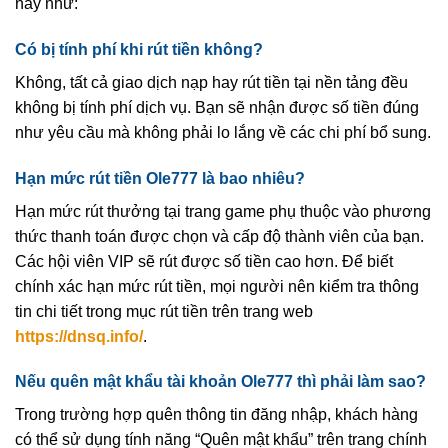
này như:
Có bị tính phí khi rút tiền không?
Không, tất cả giao dịch nạp hay rút tiền tại nền tảng đều
không bị tính phí dịch vụ. Bạn sẽ nhận được số tiền đúng
như yêu cầu mà không phải lo lắng về các chi phí bổ sung.
Hạn mức rút tiền Ole777 là bao nhiêu?
Hạn mức rút thưởng tại trang game phụ thuộc vào phương
thức thanh toán được chọn và cấp độ thành viên của bạn.
Các hội viên VIP sẽ rút được số tiền cao hơn. Để biết
chính xác hạn mức rút tiền, mọi người nên kiểm tra thông
tin chi tiết trong mục rút tiền trên trang web
https://dnsq.info/
.
Nếu quên mật khẩu tài khoản Ole777 thì phải làm sao?
Trong trường hợp quên thông tin đăng nhập, khách hàng
có thể sử dụng tính năng “Quên mật khẩu” trên trang chính