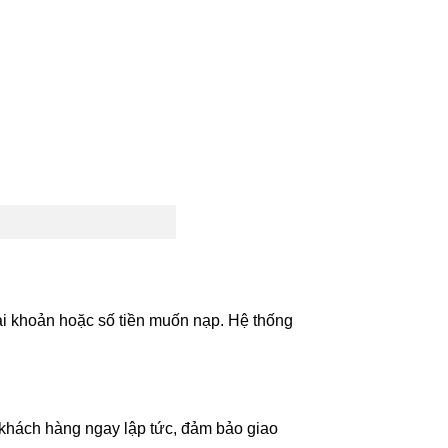
ài khoản hoặc số tiền muốn nạp. Hệ thống
a khách hàng ngay lập tức, đảm bảo giao