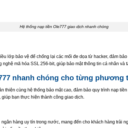
Hệ thống nạp tiền Ole777 giao dịch nhanh chóng
ều lớp bảo vệ để chống lại các mối đe dọa từ hacker, đảm bảo a
g nghệ mã hóa SSL 256-bit, giúp bảo mật thông tin cá nhân và t
e777 nhanh chóng cho từng phương 
n thiện cùng hệ thống bảo mật cao, đảm bảo quy trình nạp tiền d
 giúp bạn thực hiện thành công giao dịch.
u ngân hàng uy tín trong nước, mang đến cho khách hàng trải n