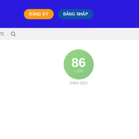
ĐĂNG KÝ
ĐĂNG NHẬP
ỨC
86
/ 100
Điểm SEO