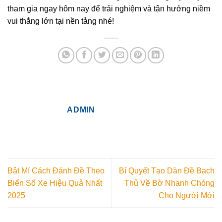
tham gia ngay hôm nay để trải nghiệm và tận hưởng niềm
vui thắng lớn tại nền tảng nhé!
ADMIN
Bật Mí Cách Đánh Đề Theo
Bí Quyết Tạo Dàn Đề Bạch
Biển Số Xe Hiệu Quả Nhất
Thủ Về Bờ Nhanh Chóng
2025
Cho Người Mới