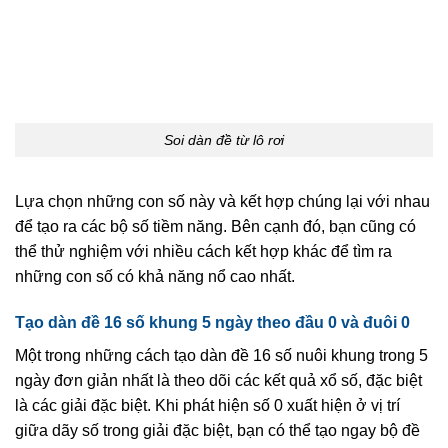
Soi dàn đề từ lô rơi
Lựa chọn những con số này và kết hợp chúng lại với nhau
để tạo ra các bộ số tiềm năng. Bên cạnh đó, bạn cũng có
thể thử nghiệm với nhiều cách kết hợp khác để tìm ra
những con số có khả năng nổ cao nhất.
Tạo dàn đề 16 số khung 5 ngày theo đầu 0 và đuôi 0
Một trong những cách tạo dàn đề 16 số nuôi khung trong 5
ngày đơn giản nhất là theo dõi các kết quả xổ số, đặc biệt
là các giải đặc biệt. Khi phát hiện số 0 xuất hiện ở vị trí
giữa dãy số trong giải đặc biệt, bạn có thể tạo ngay bộ đề