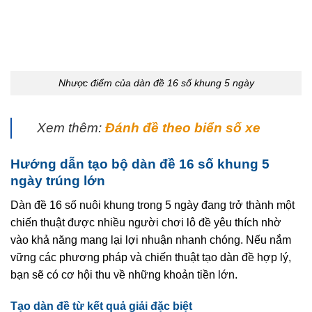
Nhược điểm của dàn đề 16 số khung 5 ngày
Xem thêm:
Đánh đề theo biển số xe
Hướng dẫn tạo bộ dàn đề 16 số khung 5
ngày trúng lớn
Dàn đề 16 số nuôi khung trong 5 ngày đang trở thành một
chiến thuật được nhiều người chơi lô đề yêu thích nhờ
vào khả năng mang lại lợi nhuận nhanh chóng. Nếu nắm
vững các phương pháp và chiến thuật tạo dàn đề hợp lý,
bạn sẽ có cơ hội thu về những khoản tiền lớn.
Tạo dàn đề từ kết quả giải đặc biệt