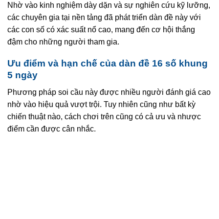
Nhờ vào kinh nghiệm dày dặn và sự nghiên cứu kỹ lưỡng,
các chuyên gia tại nền tảng đã phát triển dàn đề này với
các con số có xác suất nổ cao, mang đến cơ hội thắng
đậm cho những người tham gia.
Ưu điểm và hạn chế của dàn đề 16 số khung
5 ngày
Phương pháp soi cầu này được nhiều người đánh giá cao
nhờ vào hiệu quả vượt trội. Tuy nhiên cũng như bất kỳ
chiến thuật nào, cách chơi trên cũng có cả ưu và nhược
điểm cần được cân nhắc.