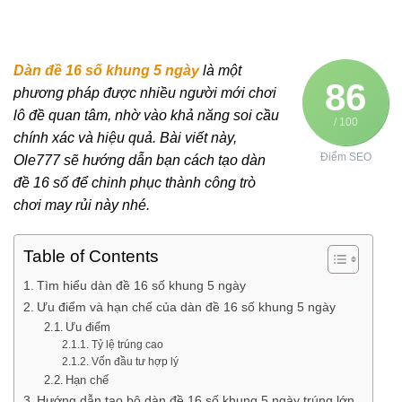
Dàn đề 16 số khung 5 ngày
là một
86
phương pháp được nhiều người mới chơi
lô đề quan tâm, nhờ vào khả năng soi cầu
/ 100
chính xác và hiệu quả. Bài viết này,
Điểm SEO
Ole777 sẽ hướng dẫn bạn cách tạo dàn
đề 16 số để chinh phục thành công trò
chơi may rủi này nhé.
Table of Contents
Tìm hiểu dàn đề 16 số khung 5 ngày
Ưu điểm và hạn chế của dàn đề 16 số khung 5 ngày
Ưu điểm
Tỷ lệ trúng cao
Vốn đầu tư hợp lý
Hạn chế
Hướng dẫn tạo bộ dàn đề 16 số khung 5 ngày trúng lớn