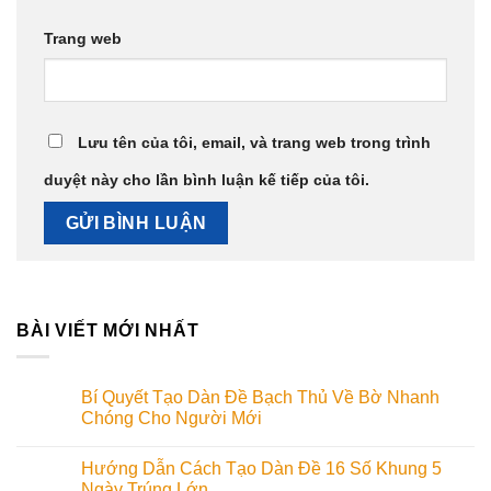
Trang web
Lưu tên của tôi, email, và trang web trong trình
duyệt này cho lần bình luận kế tiếp của tôi.
BÀI VIẾT MỚI NHẤT
Bí Quyết Tạo Dàn Đề Bạch Thủ Về Bờ Nhanh
Chóng Cho Người Mới
Hướng Dẫn Cách Tạo Dàn Đề 16 Số Khung 5
Ngày Trúng Lớn