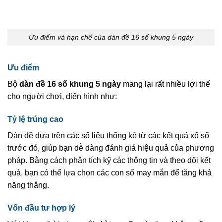
Ưu điểm và hạn chế của dàn đề 16 số khung 5 ngày
Ưu điểm
Bộ
dàn đề 16 số khung 5 ngày
mang lại rất nhiều lợi thế
cho người chơi, điển hình như:
Tỷ lệ trúng cao
Dàn đề dựa trên các số liệu thống kê từ các kết quả xổ số
trước đó, giúp bạn dễ dàng đánh giá hiệu quả của phương
pháp. Bằng cách phân tích kỹ các thông tin và theo dõi kết
quả, bạn có thể lựa chọn các con số may mắn để tăng khả
năng thắng.
Vốn đầu tư hợp lý