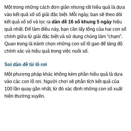
Một trong những cách đơn giản nhưng rất hiệu quả là dựa
vào kết quả xổ số giải đặc biệt. Mỗi ngày, bạn sẽ theo dõi
kết quả xổ số và lọc ra
dàn đề 16 số khung 5 ngày
hiệu
quả nhất. Để làm điều này, bạn cần lấy tổng của hai con số
chính giữa từ giải đặc biệt và sử dụng chúng làm “chạm”.
Quan trọng là tránh chọn những con số lô gan để tăng độ
chính xác và hiệu quả trong việc nuôi số.
Soi dàn đề từ lô rơi
Một phương pháp khác không kém phần hiệu quả là dựa
vào các con lô rơi. Người chơi sẽ phân tích kết quả của
100 lần quay gần nhất, từ đó xác định những con số xuất
hiện thường xuyên.