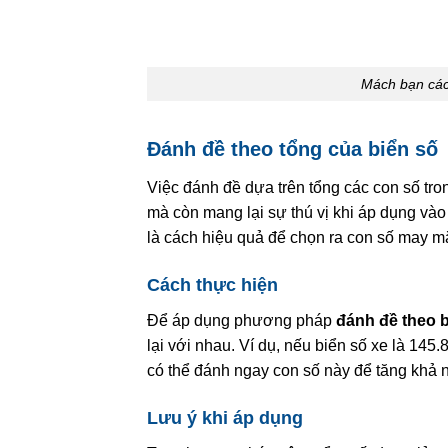
Mách bạn các
Đánh đề theo tổng của biển số
Việc đánh đề dựa trên tổng các con số tro
mà còn mang lại sự thú vị khi áp dụng vào
là cách hiệu quả để chọn ra con số may m
Cách thực hiện
Để áp dụng phương pháp
đánh đề theo b
lại với nhau. Ví dụ, nếu biển số xe là 145.
có thể đánh ngay con số này để tăng khả 
Lưu ý khi áp dụng