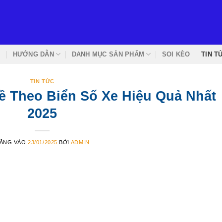
️
HƯỚNG DẪN
DANH MỤC SẢN PHẨM
SOI KÈO
TIN T
TIN TỨC
ề Theo Biển Số Xe Hiệu Quả Nhất
2025
ĂNG VÀO
23/01/2025
BỞI
ADMIN