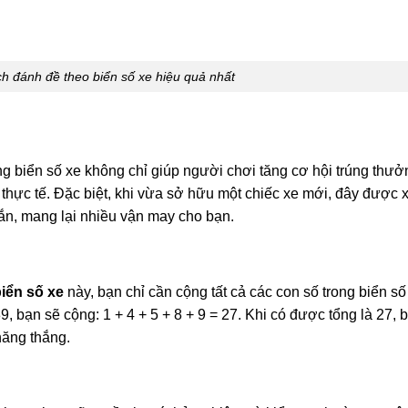
h đánh đề theo biển số xe hiệu quả nhất
ng biển số xe không chỉ giúp người chơi tăng cơ hội trúng thưở
 thực tế. Đặc biệt, khi vừa sở hữu một chiếc xe mới, đây được
ắn, mang lại nhiều vận may cho bạn.
iển số xe
này, bạn chỉ cần cộng tất cả các con số trong biển số
89, bạn sẽ cộng: 1 + 4 + 5 + 8 + 9 = 27. Khi có được tổng là 27, 
năng thắng.