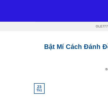
Bỏ
qua
nội
dung
OLE777 
Bật Mí Cách Đánh Đ
Đ
23
Th1