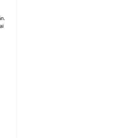
ắn.
ại