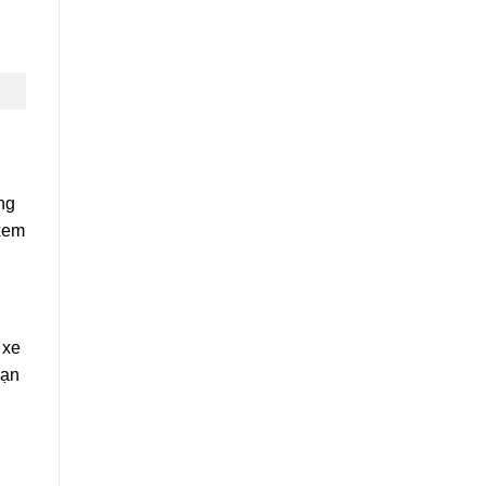
ng
 xem
 xe
bạn