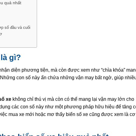
ệu quả nhất
ợp số đầu và cuối
mơ
là gì?
ố nhận diện phương tiện, mà còn được xem như “chìa khóa” ma
 Những con số này ẩn chứa những vận may bất ngờ, giúp nhiề
 số xe
không chỉ thú vị mà còn có thể mang lại vận may lớn cho
 dụng các con số này như một phương pháp hữu hiệu để tăng 
, việc mua xe mới hoặc mơ thấy biển số xe cũng được xem là cơ