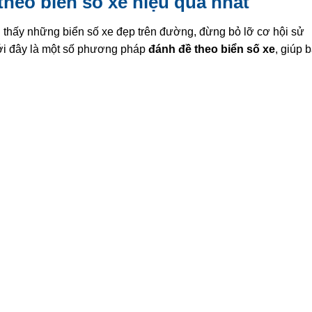
heo biển số xe hiệu quả nhất
 thấy những biển số xe đẹp trên đường, đừng bỏ lỡ cơ hội sử
ới đây là một số phương pháp
đánh đề theo biển số xe
, giúp 