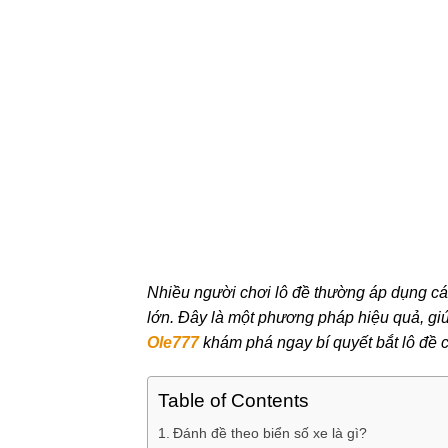
Nhiều người chơi lô đề thường áp dụng c
lớn. Đây là một phương pháp hiệu quả, g
Ole777
khám phá ngay bí quyết bắt lô đề ch
Table of Contents
Đánh đề theo biển số xe là gì?