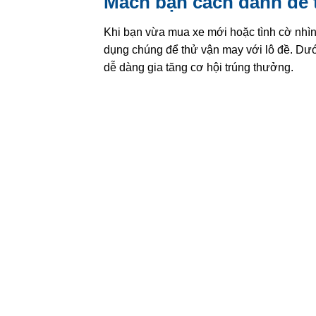
Mách bạn cách đánh đề t
Khi bạn vừa mua xe mới hoặc tình cờ nhìn
dụng chúng để thử vận may với lô đề. Dư
dễ dàng gia tăng cơ hội trúng thưởng.