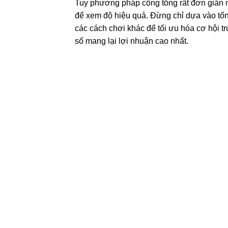
Tuy phương pháp cộng tổng rất đơn giản 
để xem độ hiệu quả. Đừng chỉ dựa vào tổng
các cách chơi khác để tối ưu hóa cơ hội 
số mang lại lợi nhuận cao nhất.