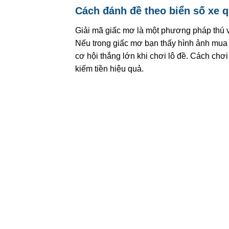
Cách đánh đề theo biển số xe 
Giải mã giấc mơ là một phương pháp thú 
Nếu trong giấc mơ bạn thấy hình ảnh mua x
cơ hội thắng lớn khi chơi lô đề. Cách chơ
kiếm tiền hiệu quả.