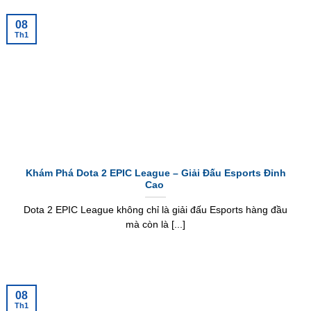
08
Th1
Khám Phá Dota 2 EPIC League – Giải Đấu Esports Đỉnh
Cao
Dota 2 EPIC League không chỉ là giải đấu Esports hàng đầu
mà còn là [...]
08
Th1