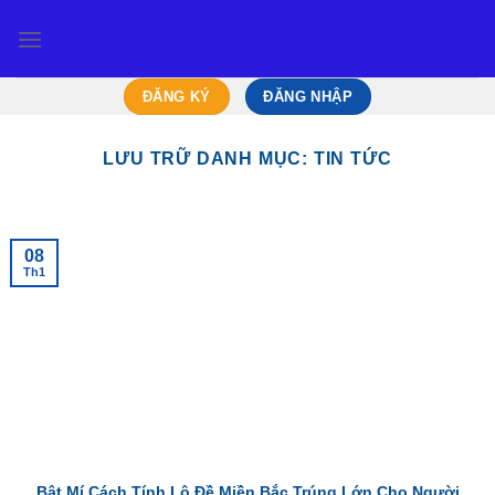
Bỏ
qua
nội
dung
ĐĂNG KÝ
ĐĂNG NHẬP
LƯU TRỮ DANH MỤC:
TIN TỨC
08
Th1
Bật Mí Cách Tính Lô Đề Miền Bắc Trúng Lớn Cho Người