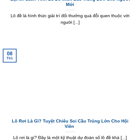
Mới
Lô đề là hình thức giải trí đổi thưởng quá đỗi quen thuộc với
người [...]
08
Th1
Lô Rơi Là Gì? Tuyệt Chiêu Soi Cầu Trúng Lớn Cho Hội
Viên
Lô rơi là gì? Đây là một kỹ thuật dự đoán số lô đề khá [...]