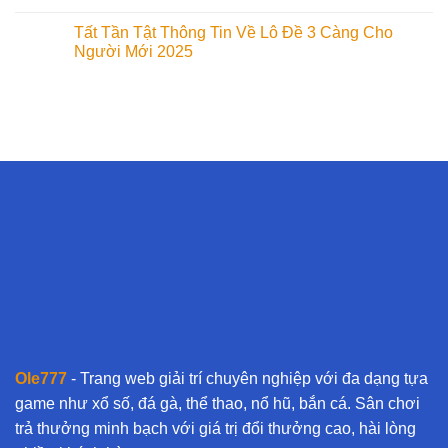
Tất Tần Tật Thông Tin Về Lô Đề 3 Càng Cho
Người Mới 2025
Ole777
- Trang web giải trí chuyên nghiệp với đa dạng tựa
game như xổ số, đá gà, thể thao, nổ hũ, bắn cá. Sân chơi
trả thưởng minh bạch với giá trị đổi thưởng cao, hài lòng