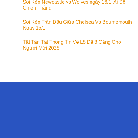
Soi Kèo Newcastle vs Wolves ngày 16/1: Ai Sẽ
Chiến Thắng
Soi Kèo Trận Đấu Giữa Chelsea Vs Bournemouth
Ngày 15/1
Tất Tần Tật Thông Tin Về Lô Đề 3 Càng Cho
Người Mới 2025