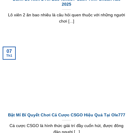
2025
Lô xiên 2 ăn bao nhiêu là câu hỏi quen thuộc với những người
chơi [...]
07
Th1
Bật Mí Bí Quyết Chơi Cá Cược CSGO Hiệu Quả Tại Ole777
Cá cược CSGO là hình thức giải trí đầy cuốn hút, được đông
đảo người [...]