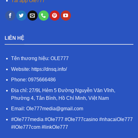
Tải app Ole777
LIÊN HỆ
Tên thương hiệu: OLE777
Website: https://dnsq.info/
Phone: 0975666486
Địa chỉ: 27/9L Hẻm 5 Đường Nguyễn Văn Vĩnh,
Phường 4, Tân Bình, Hồ Chí Minh, Việt Nam
Email:
Ole777media@gmail.com
#Ole777media #Ole777 #Ole777casino #nhacaiOle777
#lOle777com #linkOle777